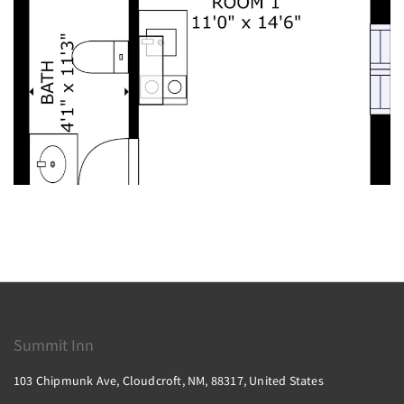
Summit Inn
103 Chipmunk Ave, Cloudcroft, NM, 88317, United States